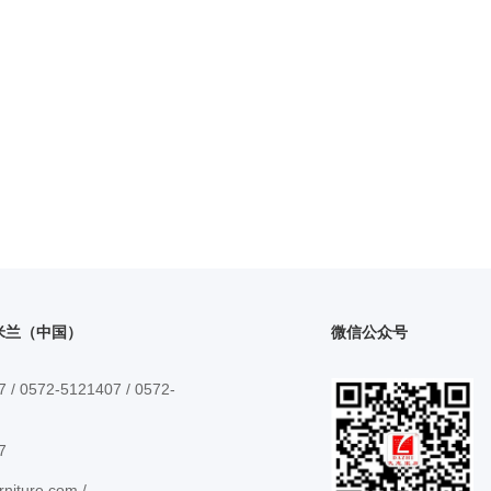
米兰（中国）
微信公众号
/ 0572-5121407 / 0572-
7
iture.com /