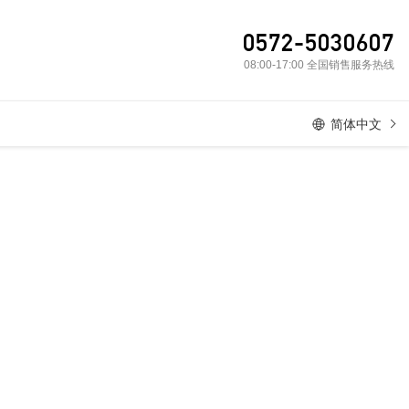
0572-5030607
08:00-17:00 全国销售服务热线
简体中文