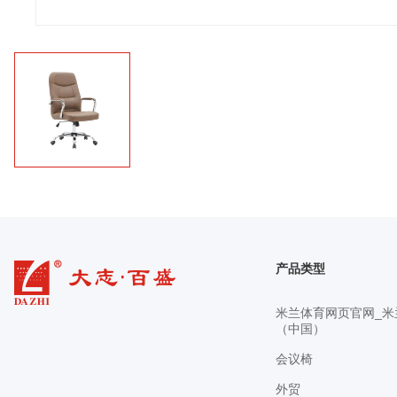
产品类型
米兰体育网页官网_米
（中国）
会议椅
外贸